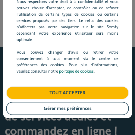
d’été s’impose comme un enjeu majeur de la rénovation
Nous respectons votre droit à la confidentialité et vous
énergétique. Protections solaires et équipements connectés
pouvez choisir d’accepter, de contrôler ou de refuser
sont désormais des solutions clés pour préserver la
l'utilisation de certains types de cookies ou certains
fraîcheur des logements.
services proposés par des tiers. Le refus des cookies
n’affectera pas votre navigation sur le site Somfy
cependant votre expérience utilisateur sera moins
Découvrez nos solutions solaires
optimale.
Vous pouvez changer d'avis ou retirer votre
consentement à tout moment via le centre de
préférences des cookies. Pour plus d’informations,
veuillez consulter notre
politique de cookies
.
Somfypro, le site réservé aux professionnels
Créez votre compte
TOUT ACCEPTER
Somfypro, bénéficiez
Gérer mes préférences
de services dédiés et
commandez en ligne !