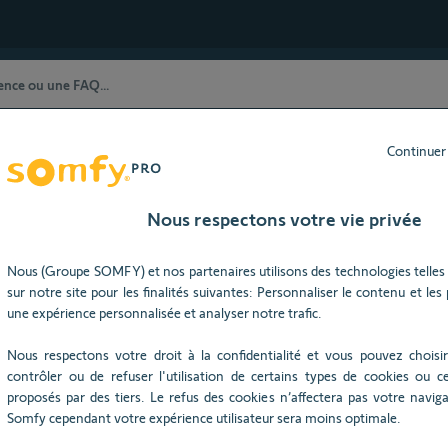
Continuer
stance Technique) restent à votre dispositio
ût 2026), nos horaires d'ouverture seront modifiés : du lundi au j
Nous respectons votre vie privée
ion TaHoma
Fonctionnalité
Nous (Groupe SOMFY) et nos partenaires utilisons des technologies telles 
sur notre site pour les finalités suivantes: Personnaliser le contenu et les pu
Besoin d’aide ?
une expérience personnalisée et analyser notre trafic.
Nous respectons votre droit à la confidentialité et vous pouvez choisir
contrôler ou de refuser l'utilisation de certains types de cookies ou ce
proposés par des tiers. Le refus des cookies n’affectera pas votre navigat
Somfy cependant votre expérience utilisateur sera moins optimale.