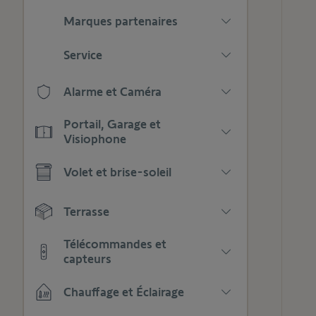
Marques partenaires
Appuyez
Service
pour
afficher
Appuyez
les
Alarme et Caméra
pour
sous-
afficher
Appuyez
catégories
les
Portail, Garage et
pour
sous-
Visiophone
afficher
catégories
Appuyez
les
Volet et brise-soleil
pour
sous-
afficher
catégories
Appuyez
les
Terrasse
pour
sous-
afficher
catégories
Appuyez
les
Télécommandes et
pour
sous-
capteurs
afficher
catégories
Appuyez
les
Chauffage et Éclairage
pour
sous-
afficher
catégories