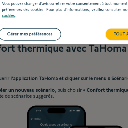
Vous pouvez changer d'avis ou retirer votre consentement à tout moment v
préférences des cookies. Pour plus d’informations, veuillez consulter n
cookies
.
r
Gérer mes préférences
TOUT 
ment créer et modifier un sc
fort thermique avec TaHoma
vrir l’application TaHoma et cliquer sur le menu « Scénari
ent
éer un nouveau scénario
, puis choisir «
Confort thermiqu
ste de scénarios suggérés.