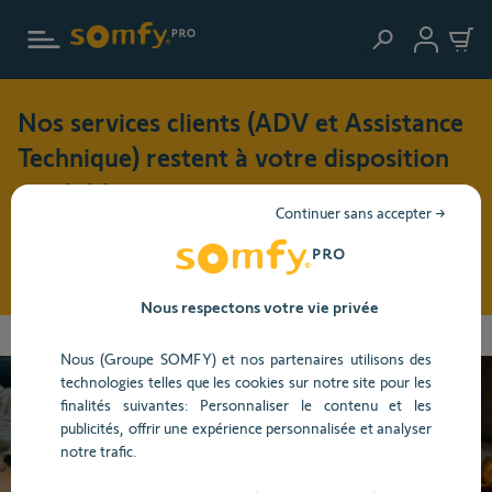
Aller au contenu principal
Nos services clients (ADV et Assistance
Technique) restent à votre disposition
cet été !
Continuer sans accepter →
Pendant cette période de vacances (du 3 au 17 août 2026),
nos horaires d'ouverture seront modifiés : du lundi au jeudi
: 8h30 - 17h30 et le vendredi : 8h30 - 16h30
Nous respectons votre vie privée
Vous
Accueil
Centre d'aide
Alarme et Caméra
Caméra
Dépannage
allez
Nous (Groupe SOMFY) et nos partenaires utilisons des
être
technologies telles que les cookies sur notre site pour les
redirigé
finalités suivantes: Personnaliser le contenu et les
vers
Besoin d’aide ?
publicités, offrir une expérience personnalisée et analyser
la
notre trafic.
description
détaillée