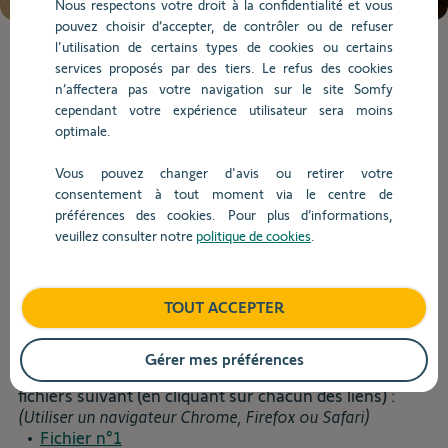
Nous respectons votre droit à la confidentialité et vous
de
pouvez choisir d’accepter, de contrôler ou de refuser
la
l'utilisation de certains types de cookies ou certains
question.
Lorsque
services proposés par des tiers. Le refus des cookies
l'on
n’affectera pas votre navigation sur le site Somfy
saisit
Dépannage
cependant votre expérience utilisateur sera moins
des
optimale.
valeurs
dans
Vous pouvez changer d'avis ou retirer votre
Retour
la
consentement à tout moment via le centre de
barre
préférences des cookies. Pour plus d’informations,
Comment mettre à jour ma caméra
de
veuillez consulter notre
politique de cookies
.
recherche,
Visidom ?
des
suggestions
TOUT ACCEPTER
s'affichent
La mise à jour version 9.16 de votre caméra Visidom
automatiquement
est disponible. Celle-ci apporte divers correctifs et
pour
améliorations du fonctionnement.
Gérer mes préférences
faciliter
Avant de commencer, veuillez télécharger les 3
la
fichiers suivant (en cliquant sur chacun des liens) :
sélection.
(Utiliser un navigateur Chrome, Firefox ou Safari)
Fichier n°1