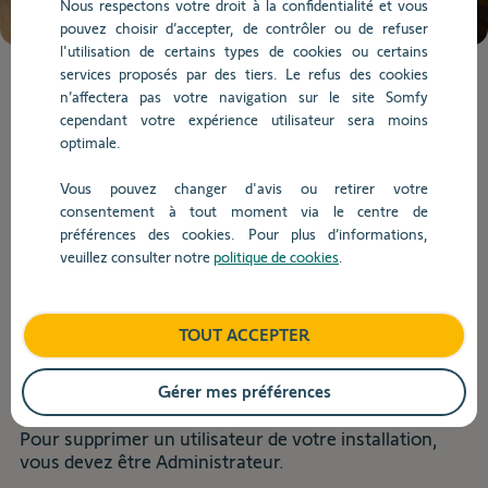
Nous respectons votre droit à la confidentialité et vous
de
pouvez choisir d’accepter, de contrôler ou de refuser
la
l'utilisation de certains types de cookies ou certains
question.
services proposés par des tiers. Le refus des cookies
Lorsque
n’affectera pas votre navigation sur le site Somfy
l'on
cependant votre expérience utilisateur sera moins
saisit
Installation
optimale.
des
valeurs
Vous pouvez changer d'avis ou retirer votre
dans
consentement à tout moment via le centre de
Retour
la
préférences des cookies. Pour plus d’informations,
barre
veuillez consulter notre
politique de cookies
.
Comment supprimer un utilisateur
de
recherche,
de mon installation dans
des
l’application TaHoma ?
TOUT ACCEPTER
suggestions
s'affichent
automatiquement
Gérer mes préférences
Vous pouvez ajouter, modifier ou supprimer tout
pour
utilisateur ajouté à votre installation.
faciliter
Pour supprimer un utilisateur de votre installation,
la
vous devez être Administrateur.
sélection.