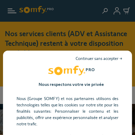
Aller au contenu principal
Nos services clients (ADV et Assistance
Technique) restent à votre disposition
cet été !
Continuer sans accepter →
Pendant cette période de vacances (du 3 au 17 août 2026),
nos horaires d'ouverture seront modifiés : du lundi au jeudi
: 8h30 - 17h30 et le vendredi : 8h30 - 16h30
Nous respectons votre vie privée
Vous
Accueil
Centre d'aide
Maison connectée
Box domotique et
allez
Nous (Groupe SOMFY) et nos partenaires utilisons des
application TaHoma
Installation
être
technologies telles que les cookies sur notre site pour les
redirigé
finalités suivantes: Personnaliser le contenu et les
vers
publicités, offrir une expérience personnalisée et analyser
la
Besoin d’aide ?
notre trafic.
description
détaillée