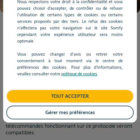
Nous respectons votre droit à la confidentialité et vous
de
pouvez choisir d’accepter, de contrôler ou de refuser
la
l'utilisation de certains types de cookies ou certains
question.
services proposés par des tiers. Le refus des cookies
Lorsque
n’affectera pas votre navigation sur le site Somfy
l'on
cependant votre expérience utilisateur sera moins
saisit
Compatibilité et Fonctionnalité
optimale.
des
valeurs
Vous pouvez changer d'avis ou retirer votre
dans
consentement à tout moment via le centre de
Retour
la
préférences des cookies. Pour plus d’informations,
barre
veuillez consulter notre
politique de cookies
.
Serenia® est-elle compatible avec
de
recherche,
les télécommandes de mon
des
automatisme de portail Somfy ?
TOUT ACCEPTER
suggestions
s'affichent
automatiquement
Gérer mes préférences
Les motorisations de porte de garage Serenia
®
pour
utilisent le protocole radio io
, donc seuls les
faciliter
télécommandes fonctionnant sur ce protocole seront
la
compatibles.
sélection.