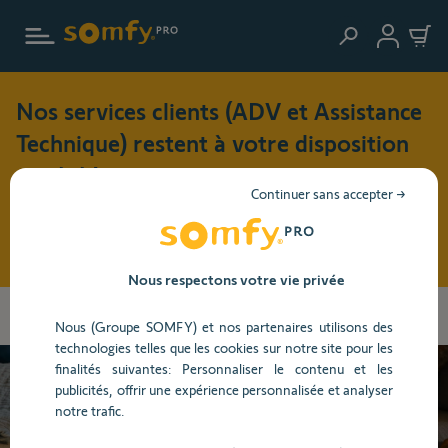
Aller au contenu principal
Nos services clients (ADV et Assistance
Technique) restent à votre disposition
cet été !
Continuer sans accepter →
Pendant cette période de vacances (du 3 au 17 août 2026),
nos horaires d'ouverture seront modifiés : du lundi au jeudi
: 8h30 - 17h30 et le vendredi : 8h30 - 16h30
Nous respectons votre vie privée
Vous
Accueil
Centre d'aide
Portail, Garage et Visiophone
Porte de
allez
Nous (Groupe SOMFY) et nos partenaires utilisons des
garage
Compatibilité et Fonctionnalité
être
technologies telles que les cookies sur notre site pour les
redirigé
finalités suivantes: Personnaliser le contenu et les
vers
publicités, offrir une expérience personnalisée et analyser
la
Besoin d’aide ?
notre trafic.
description
détaillée