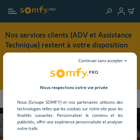
Aller au contenu principal
Nos services clients (ADV et Assistance
Technique) restent à votre disposition
cet été !
Continuer sans accepter →
Pendant cette période de vacances (du 3 au 17 août 2026),
nos horaires d'ouverture seront modifiés : du lundi au jeudi
: 8h30 - 17h30 et le vendredi : 8h30 - 16h30
Nous respectons votre vie privée
Les
Accueil
Centre d'aide
Maison connectée
Box domotique et
informations
Nous (Groupe SOMFY) et nos partenaires utilisons des
application TaHoma
Installation
que
technologies telles que les cookies sur notre site pour les
vous
finalités suivantes: Personnaliser le contenu et les
avez
publicités, offrir une expérience personnalisée et analyser
sélectionnées
Besoin d’aide ?
notre trafic.
ont
été