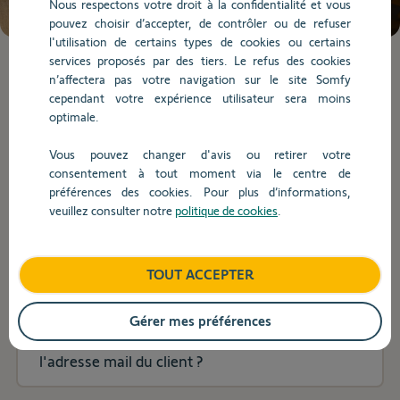
Nous respectons votre droit à la confidentialité et vous
chargées.
pouvez choisir d’accepter, de contrôler ou de refuser
Utilisez
l'utilisation de certains types de cookies ou certains
la
services proposés par des tiers. Le refus des cookies
touche
Lorsque
n’affectera pas votre navigation sur le site Somfy
Tab
l'on
cependant votre expérience utilisateur sera moins
pour
saisit
Installation
optimale.
naviguer
des
dans
valeurs
Vous pouvez changer d'avis ou retirer votre
le
dans
consentement à tout moment via le centre de
Installation
contenu.
la
préférences des cookies. Pour plus d’informations,
barre
veuillez consulter notre
politique de cookies
.
de
recherche,
Dois-je dépanner mon client sur les produits
des
qu'il a lui-même ajoutés après l'installation
TOUT ACCEPTER
suggestions
initiale ?
s'affichent
automatiquement
Gérer mes préférences
pour
Comment activer une box sans connaitre
faciliter
l'adresse mail du client ?
la
sélection.