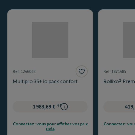
Ref.
1246048
Ref.
1871485
Multipro 3S+ io pack confort
Rollixo® Prem
HT
1 983,69 €
419,
Connectez-vous pour afficher vos prix
Connectez-vous 
nets