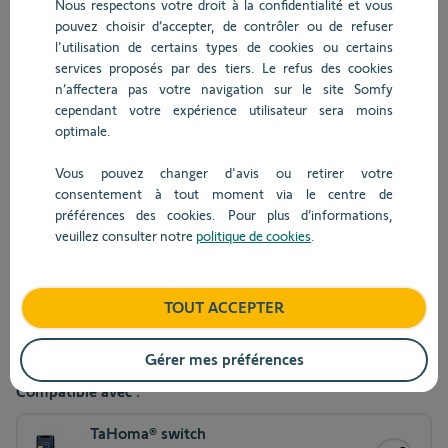
Toutes les images
Nous respectons votre droit à la confidentialité et vous
kg CO
2
pouvez choisir d’accepter, de contrôler ou de refuser
io
l'utilisation de certains types de cookies ou certains
services proposés par des tiers. Le refus des cookies
n’affectera pas votre navigation sur le site Somfy
cependant votre expérience utilisateur sera moins
RS100 io 15/17 VVF 3m ZF54 BAR
optimale.
Ref.
1033190
Vous pouvez changer d'avis ou retirer votre
consentement à tout moment via le centre de
Le RS100 io est la solution de motorisation brushless, 230V,
préférences des cookies. Pour plus d’informations,
radio io, en diamètre 50, ultra silencieuse et sans réglage,
veuillez consulter notre
politique de cookies
.
pour tous types de volets roulants. Fournie avec un câble
blanc VVF de 3 mètres, avec adaptation ZF54. x1
TOUT ACCEPTER
Garantie 7 ans
Gérer mes préférences
Compatible avec :
TaHoma® switch