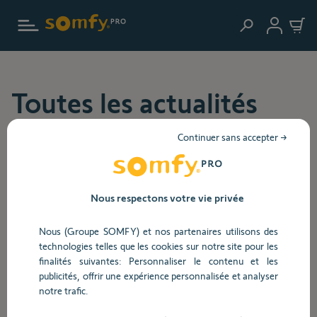
Aller au contenu principal
Toutes les actualités
pour les professionnels
Continuer sans accepter →
TAHOMA®
PROMOTION
SERVICES
OFFRE
Nous respectons votre vie privée
PARTENARIATS
ÉVÈNEMENT
COMMUNICATION
PRODUITS
Nous (Groupe SOMFY) et nos partenaires utilisons des
technologies telles que les cookies sur notre site pour les
finalités suivantes: Personnaliser le contenu et les
28-09-2026
publicités, offrir une expérience personnalisée et analyser
notre trafic.