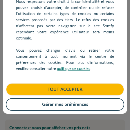
Nous respectons votre droit à la confidentialité et vous
pouvez choisir d’accepter, de contrôler ou de refuser
34.4
l'utilisation de certains types de cookies ou certains
kg CO
2
services proposés par des tiers. Le refus des cookies
Hz
Zigbee
BHz
RTS
io
n’affectera pas votre navigation sur le site Somfy
cependant votre expérience utilisateur sera moins
optimale.
Vous pouvez changer d'avis ou retirer votre
TaHoma® switch
consentement à tout moment via le centre de
préférences des cookies. Pour plus d’informations,
Ref.
1870594
veuillez consulter notre
politique de cookies
.
Box domotique pour centraliser et connecter les
équipements de la maison.
TOUT ACCEPTER
Garantie 5 ans
Gérer mes préférences
Connectez-vous pour afficher vos prix nets