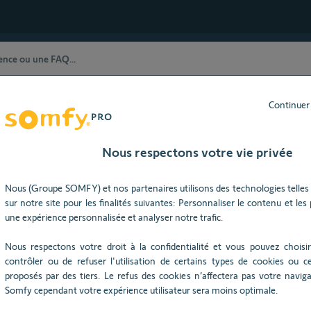
Continuer
stance Technique) restent à votre dispositio
ût 2026), nos horaires d'ouverture seront modifiés : du lundi au j
Nous respectons votre vie privée
raison
Nous (Groupe SOMFY) et nos partenaires utilisons des technologies telles 
sur notre site pour les finalités suivantes: Personnaliser le contenu et les pu
Besoin d’aide ?
une expérience personnalisée et analyser notre trafic.
Nous respectons votre droit à la confidentialité et vous pouvez choisir
contrôler ou de refuser l'utilisation de certains types de cookies ou ce
proposés par des tiers. Le refus des cookies n’affectera pas votre navigat
Somfy cependant votre expérience utilisateur sera moins optimale.