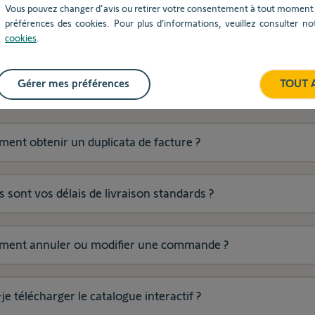
Vous pouvez changer d'avis ou retirer votre consentement à tout moment v
préférences des cookies. Pour plus d’informations, veuillez consulter n
cookies
.
r
Gérer mes préférences
TOUT 
mande et livraison
ent obtenir un duplicata de facture ?
 sont vos délais de livraison standards ?
ent
ent annuler ou modifier une commande ?
je télécharger le catalogue interactif ?