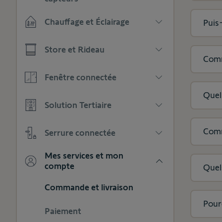
afficher
catégories
Appuyez
les
Chauffage et Éclairage
pour
Puis-
sous-
afficher
catégories
Appuyez
les
Store et Rideau
pour
sous-
Comm
afficher
catégories
Appuyez
les
Fenêtre connectée
pour
sous-
afficher
catégories
Quel 
Appuyez
les
Solution Tertiaire
pour
sous-
afficher
catégories
Appuyez
les
Comm
Serrure connectée
pour
sous-
afficher
catégories
Appuyez
les
Mes services et mon
pour
sous-
compte
Quels
afficher
catégories
Appuyez
les
Commande et livraison
pour
sous-
afficher
catégories
Pour
Paiement
les
sous-