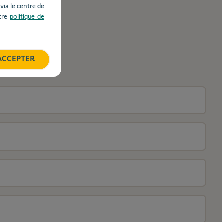
ia le centre de
otre
politique de
ACCEPTER