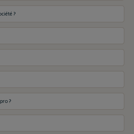
ciété ?
ypro ?