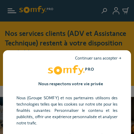
Aller au contenu principal
Nos services clients (ADV et Assistance
Technique) restent à votre disposition
cet été !
Continuer sans accepter →
Pendant cette période de vacances (du 3 au 17 août 2026),
nos horaires d'ouverture seront modifiés : du lundi au jeudi
: 8h30 - 17h30 et le vendredi : 8h30 - 16h30
Nous respectons votre vie privée
Les
Accueil
Centre d'aide
Chauffage et Éclairage
Éclairage
informations
Nous (Groupe SOMFY) et nos partenaires utilisons des
que
technologies telles que les cookies sur notre site pour les
vous
finalités suivantes: Personnaliser le contenu et les
avez
Besoin d’aide ?
publicités, offrir une expérience personnalisée et analyser
sélectionnées
notre trafic.
ont
été