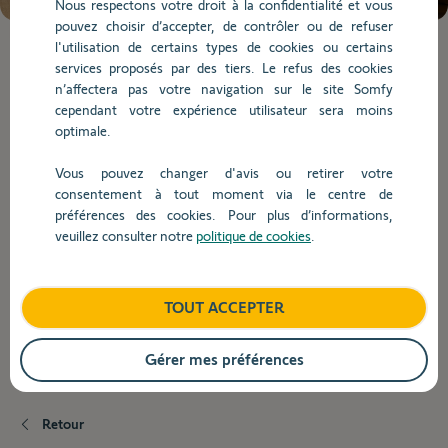
Nous respectons votre droit à la confidentialité et vous
chargées.
pouvez choisir d’accepter, de contrôler ou de refuser
Utilisez
l'utilisation de certains types de cookies ou certains
la
Lorsque
services proposés par des tiers. Le refus des cookies
touche
l'on
n’affectera pas votre navigation sur le site Somfy
Tab
saisit
Éclairage
cependant votre expérience utilisateur sera moins
pour
des
optimale.
naviguer
valeurs
dans
dans
Vous pouvez changer d'avis ou retirer votre
Éclairage
le
la
consentement à tout moment via le centre de
contenu.
barre
préférences des cookies. Pour plus d’informations,
de
veuillez consulter notre
politique de cookies
.
recherche,
Quels sont les produits intégrés dans
des
l'application Help me ?
suggestions
TOUT ACCEPTER
s'affichent
automatiquement
Comment passer le récepteur d'éclairage à
pour
Gérer mes préférences
variation io en mode On/Off ?
faciliter
la
sélection.
Retour