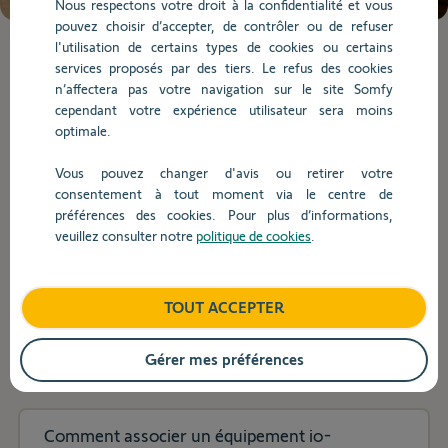
Nous respectons votre droit à la confidentialité et vous
chargées.
pouvez choisir d’accepter, de contrôler ou de refuser
Utilisez
l'utilisation de certains types de cookies ou certains
la
Lorsque
services proposés par des tiers. Le refus des cookies
touche
l'on
n’affectera pas votre navigation sur le site Somfy
Tab
saisit
Utilisation
cependant votre expérience utilisateur sera moins
pour
des
optimale.
naviguer
valeurs
dans
dans
Vous pouvez changer d'avis ou retirer votre
Utilisation
le
la
consentement à tout moment via le centre de
contenu.
barre
préférences des cookies. Pour plus d’informations,
de
veuillez consulter notre
politique de cookies
.
recherche,
Comment associer mes équipements Somfy
des
Protect à TaHoma switch ?
suggestions
TOUT ACCEPTER
s'affichent
automatiquement
Quel impact l'arrêt de la 2G a sur mon système
pour
Gérer mes préférences
de sécurité Protexiom/Protexial ?
faciliter
la
sélection.
Comment associer un équipement io-