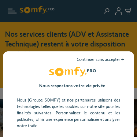
Aller au contenu principal
Nos services clients (ADV et Assistance
Technique) restent à votre disposition
cet été !
Continuer sans accepter →
Pendant cette période de vacances (du 3 au 17 août 2026),
nos horaires d'ouverture seront modifiés : du lundi au jeudi
: 8h30 - 17h30 et le vendredi : 8h30 - 16h30
Nous respectons votre vie privée
Les
Accueil
Centre d'aide
Alarme et Caméra
Alarme
Utilisation
informations
Nous (Groupe SOMFY) et nos partenaires utilisons des
que
technologies telles que les cookies sur notre site pour les
vous
finalités suivantes: Personnaliser le contenu et les
avez
Besoin d’aide ?
publicités, offrir une expérience personnalisée et analyser
sélectionnées
notre trafic.
ont
été