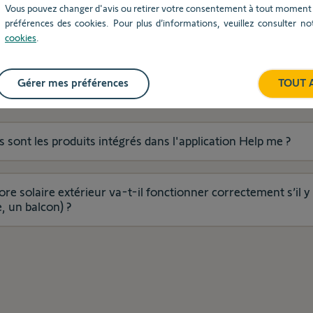
Vous pouvez changer d'avis ou retirer votre consentement à tout moment v
préférences des cookies. Pour plus d’informations, veuillez consulter n
cookies
.
r
Gérer mes préférences
TOUT 
allation et paramétrage
 sont les produits intégrés dans l'application Help me ?
ore solaire extérieur va-t-il fonctionner correctement s’il 
ent
, un balcon) ?