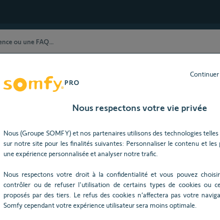
Continuer
stance Technique) restent à votre dispositio
ût 2026), nos horaires d'ouverture seront modifiés : du lundi au j
Nous respectons votre vie privée
stallation et paramétrage
Nous (Groupe SOMFY) et nos partenaires utilisons des technologies telles 
sur notre site pour les finalités suivantes: Personnaliser le contenu et les pu
Besoin d’aide ?
une expérience personnalisée et analyser notre trafic.
Nous respectons votre droit à la confidentialité et vous pouvez choisir
contrôler ou de refuser l'utilisation de certains types de cookies ou ce
proposés par des tiers. Le refus des cookies n’affectera pas votre navigat
Somfy cependant votre expérience utilisateur sera moins optimale.