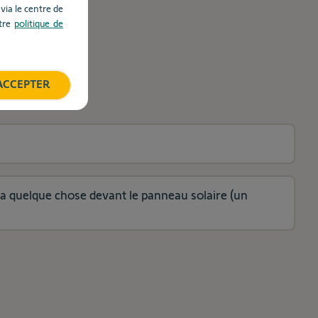
ia le centre de
otre
politique de
ACCEPTER
y a quelque chose devant le panneau solaire (un