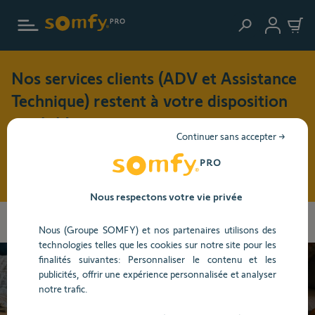
Aller au contenu principal
Nos services clients (ADV et Assistance
Technique) restent à votre disposition
cet été !
Continuer sans accepter →
Pendant cette période de vacances (du 3 au 17 août 2026),
nos horaires d'ouverture seront modifiés : du lundi au jeudi
: 8h30 - 17h30 et le vendredi : 8h30 - 16h30
Nous respectons votre vie privée
Les
Accueil
Centre d'aide
Volet et brise-soleil
Volet coulissant
informations
Nous (Groupe SOMFY) et nos partenaires utilisons des
Compatibilité
que
technologies telles que les cookies sur notre site pour les
vous
finalités suivantes: Personnaliser le contenu et les
avez
publicités, offrir une expérience personnalisée et analyser
sélectionnées
Besoin d’aide ?
notre trafic.
ont
été