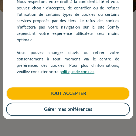
Nous respectons votre droit à la confidentialité et vous
chargées.
pouvez choisir d’accepter, de contrôler ou de refuser
Utilisez
l'utilisation de certains types de cookies ou certains
la
services proposés par des tiers. Le refus des cookies
touche
Lorsque
n’affectera pas votre navigation sur le site Somfy
Tab
l'on
cependant votre expérience utilisateur sera moins
pour
saisit
Compatibilité
optimale.
naviguer
des
dans
valeurs
Vous pouvez changer d'avis ou retirer votre
le
dans
consentement à tout moment via le centre de
Compatibilité
contenu.
la
préférences des cookies. Pour plus d’informations,
barre
veuillez consulter notre
politique de cookies
.
de
recherche,
Est-ce que tous les points de commandes RTS
des
sont compatibles avec la motorisation ORATO
TOUT ACCEPTER
suggestions
RTS ?
s'affichent
automatiquement
Gérer mes préférences
pour
Retour
faciliter
la
sélection.