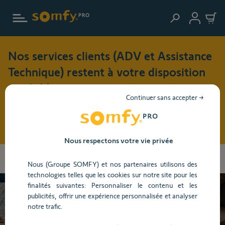
Aller au contenu principal
Nos services clients (ADV et Assistance
Technique) restent à votre disposition
cet été !
Continuer sans accepter →
Pendant cette période de vacances (du 3 au 17 août 2026),
nos horaires d'ouverture seront modifiés : du lundi au jeudi
: 8h30 - 17h30 et le vendredi : 8h30 - 16h30
Nous respectons votre vie privée
Les
Accueil
Centre d'aide
Portail, Garage et Visiophone
Porte de
informations
Nous (Groupe SOMFY) et nos partenaires utilisons des
garage
Utilisation
que
technologies telles que les cookies sur notre site pour les
vous
finalités suivantes: Personnaliser le contenu et les
avez
publicités, offrir une expérience personnalisée et analyser
sélectionnées
Besoin d’aide ?
notre trafic.
ont
été