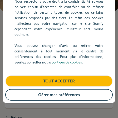
Nous respectons votre droit à la confidentialité et vous
chargées.
pouvez choisir d’accepter, de contrôler ou de refuser
Utilisez
l'utilisation de certains types de cookies ou certains
la
services proposés par des tiers. Le refus des cookies
touche
Lorsque
n’affectera pas votre navigation sur le site Somfy
Tab
l'on
cependant votre expérience utilisateur sera moins
pour
saisit
Utilisation
optimale.
naviguer
des
dans
valeurs
Vous pouvez changer d'avis ou retirer votre
le
dans
consentement à tout moment via le centre de
Utilisation
contenu.
la
préférences des cookies. Pour plus d’informations,
barre
veuillez consulter notre
politique de cookies
.
de
recherche,
Puis-je commander l'éclairage intégré Serenia®
des
à l'aide d'un bouton de ma télécommande ?
TOUT ACCEPTER
suggestions
s'affichent
automatiquement
Gérer mes préférences
J'ai branché un buzzer sur un Dexxo RTS,
pour
comment tester le bon fonctionnement ?
faciliter
la
sélection.
Retour