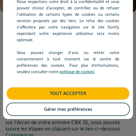
Nous respectons votre droit à la confidentialité et vous
de
pouvez choisir d’accepter, de contrôler ou de refuser
la
l'utilisation de certains types de cookies ou certains
question.
services proposés par des tiers. Le refus des cookies
Lorsque
n’affectera pas votre navigation sur le site Somfy
l'on
cependant votre expérience utilisateur sera moins
saisit
Dépannage
optimale.
des
valeurs
Vous pouvez changer d'avis ou retirer votre
dans
consentement à tout moment via le centre de
Retour
la
préférences des cookies. Pour plus d’informations,
barre
veuillez consulter notre
politique de cookies
.
A quoi correspondent les codes
de
recherche,
affichés sur l'écran de mon armoire
des
CBX 3S ?
TOUT ACCEPTER
suggestions
s'affichent
automatiquement
Gérer mes préférences
Pour vous accompagner lors du dépannage, ou
pour
seulement pour les informations sur les codes affichés
faciliter
sur l'écran de votre armoire CBX 3S, vous pouvez
la
suivre les étapes en cliquant sur le lien ci-dessous :
sélection.
Commencer