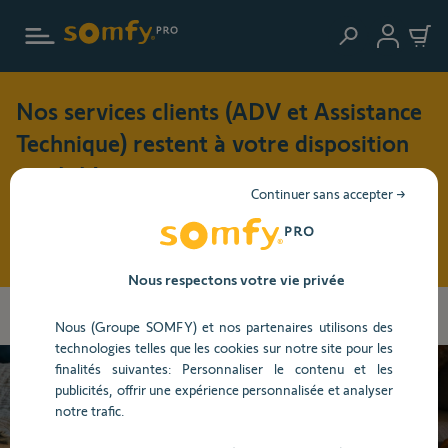
Aller au contenu principal
Nos services clients (ADV et Assistance
Technique) restent à votre disposition
cet été !
Continuer sans accepter →
Pendant cette période de vacances (du 3 au 17 août 2026),
nos horaires d'ouverture seront modifiés : du lundi au jeudi
: 8h30 - 17h30 et le vendredi : 8h30 - 16h30
Nous respectons votre vie privée
Vous
Accueil
Centre d'aide
Portail, Garage et Visiophone
Portail
allez
Nous (Groupe SOMFY) et nos partenaires utilisons des
Dépannage
être
technologies telles que les cookies sur notre site pour les
redirigé
finalités suivantes: Personnaliser le contenu et les
vers
publicités, offrir une expérience personnalisée et analyser
la
Besoin d’aide ?
notre trafic.
description
détaillée