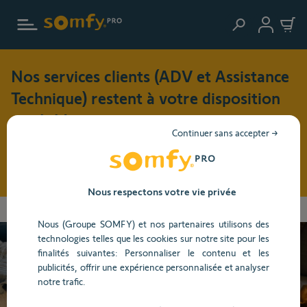
Aller au contenu principal
Nos services clients (ADV et Assistance
Technique) restent à votre disposition
cet été !
Continuer sans accepter →
Pendant cette période de vacances (du 3 au 17 août 2026),
nos horaires d'ouverture seront modifiés : du lundi au jeudi
: 8h30 - 17h30 et le vendredi : 8h30 - 16h30
Nous respectons votre vie privée
Vous
Accueil
Centre d'aide
Alarme et Caméra
Alarme
Installation
allez
Nous (Groupe SOMFY) et nos partenaires utilisons des
être
technologies telles que les cookies sur notre site pour les
redirigé
finalités suivantes: Personnaliser le contenu et les
vers
Besoin d’aide ?
publicités, offrir une expérience personnalisée et analyser
la
notre trafic.
description
détaillée