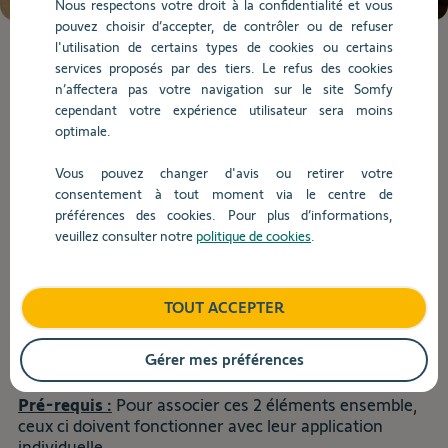
Nous respectons votre droit à la confidentialité et vous
de
pouvez choisir d’accepter, de contrôler ou de refuser
la
l'utilisation de certains types de cookies ou certains
question.
Lorsque
services proposés par des tiers. Le refus des cookies
l'on
n’affectera pas votre navigation sur le site Somfy
saisit
Installation
cependant votre expérience utilisateur sera moins
des
optimale.
valeurs
dans
Vous pouvez changer d'avis ou retirer votre
Retour
la
consentement à tout moment via le centre de
barre
préférences des cookies. Pour plus d’informations,
Comment ajouter mon alarme sur
de
veuillez consulter notre
politique de cookies
.
recherche,
la box TaHoma V2 ?
des
suggestions
TOUT ACCEPTER
s'affichent
Produits concernés :
automatiquement
Home Keeper
pour
TaHoma
Gérer mes préférences
faciliter
la
Pré-requis :
Pour associer ces 2 éléments ensemble,
sélection.
ceux ci doivent fonctionner avec leur application
individuelle.