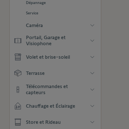
Dépannage
Service
Caméra
Appuyez
Portail, Garage et
pour
Visiophone
afficher
Appuyez
les
Volet et brise-soleil
pour
sous-
afficher
catégories
Appuyez
les
Terrasse
pour
sous-
afficher
catégories
Appuyez
les
Télécommandes et
pour
sous-
capteurs
afficher
catégories
Appuyez
les
Chauffage et Éclairage
pour
sous-
afficher
catégories
Appuyez
les
Store et Rideau
pour
sous-
afficher