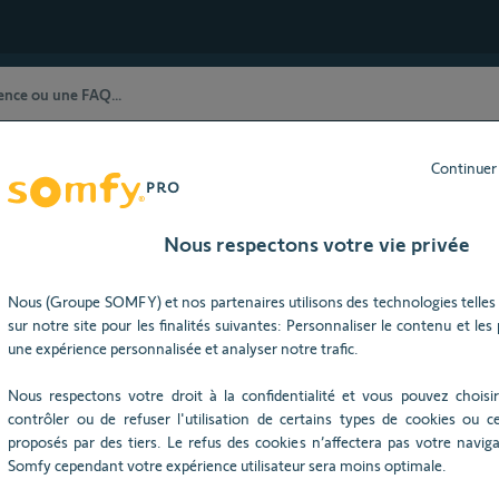
Continuer
stance Technique) restent à votre dispositio
ût 2026), nos horaires d'ouverture seront modifiés : du lundi au j
Nous respectons votre vie privée
Nous (Groupe SOMFY) et nos partenaires utilisons des technologies telles 
sur notre site pour les finalités suivantes: Personnaliser le contenu et les pu
Besoin d’aide ?
une expérience personnalisée et analyser notre trafic.
Nous respectons votre droit à la confidentialité et vous pouvez choisir
contrôler ou de refuser l'utilisation de certains types de cookies ou ce
proposés par des tiers. Le refus des cookies n’affectera pas votre navigat
Somfy cependant votre expérience utilisateur sera moins optimale.