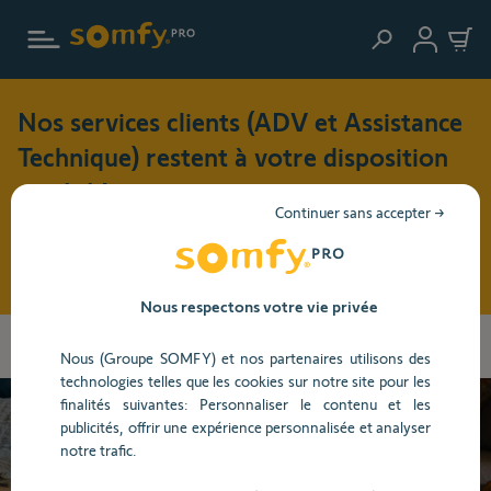
Aller au contenu principal
Nos services clients (ADV et Assistance
Technique) restent à votre disposition
cet été !
Continuer sans accepter →
Pendant cette période de vacances (du 3 au 17 août 2026),
nos horaires d'ouverture seront modifiés : du lundi au jeudi
: 8h30 - 17h30 et le vendredi : 8h30 - 16h30
Nous respectons votre vie privée
Vous
Accueil
Centre d'aide
Volet et brise-soleil
Volet roulant
allez
Nous (Groupe SOMFY) et nos partenaires utilisons des
Installation et paramétrage
être
technologies telles que les cookies sur notre site pour les
redirigé
finalités suivantes: Personnaliser le contenu et les
vers
publicités, offrir une expérience personnalisée et analyser
la
Besoin d’aide ?
notre trafic.
description
détaillée