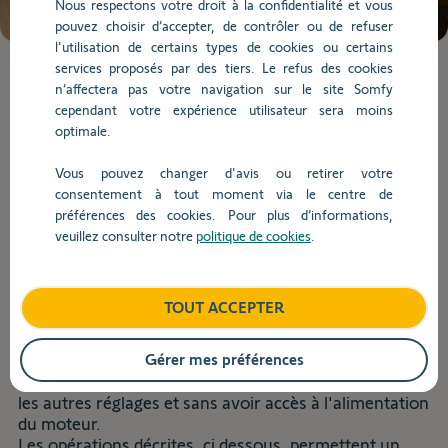
Nous respectons votre droit à la confidentialité et vous
de
pouvez choisir d’accepter, de contrôler ou de refuser
la
l'utilisation de certains types de cookies ou certains
question.
services proposés par des tiers. Le refus des cookies
Lorsque
n’affectera pas votre navigation sur le site Somfy
l'on
cependant votre expérience utilisateur sera moins
saisit
Installation et paramétrage
optimale.
des
valeurs
Vous pouvez changer d'avis ou retirer votre
dans
consentement à tout moment via le centre de
Retour
la
préférences des cookies. Pour plus d’informations,
barre
veuillez consulter notre
politique de cookies
.
Comment effacer le réglage des
de
recherche,
fins de course sur un moteur S&SO
des
RS100 ?
TOUT ACCEPTER
suggestions
s'affichent
automatiquement
Gérer mes préférences
Il est possible de remettre le réglage des fins de
pour
courses du moteur S&SO RS100, sans remettre à zéro
faciliter
les autres réglages et sans avoir accès à l'alimentation
la
du moteur.
sélection.
Les opérations décrites, ci dessous, permettent un