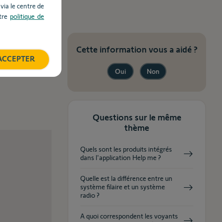
ia le centre de
otre
politique de
Cette information vous a aidé ?
ACCEPTER
Oui
Non
Questions sur le même
thème
Quels sont les produits intégrés
dans l'application Help me ?
Quelle est la différence entre un
système filaire et un système
radio ?
A quoi correspondent les voyants