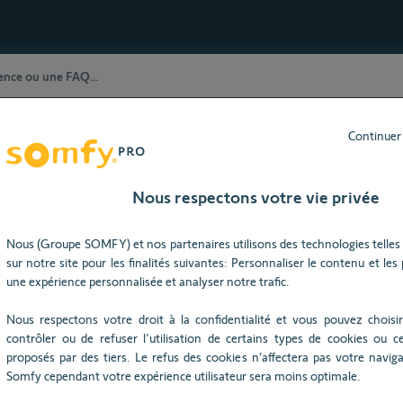
Continuer
stance Technique) restent à votre dispositio
ût 2026), nos horaires d'ouverture seront modifiés : du lundi au j
Nous respectons votre vie privée
Nous (Groupe SOMFY) et nos partenaires utilisons des technologies telles 
sur notre site pour les finalités suivantes: Personnaliser le contenu et les pu
Besoin d’aide ?
une expérience personnalisée et analyser notre trafic.
Nous respectons votre droit à la confidentialité et vous pouvez choisir
contrôler ou de refuser l'utilisation de certains types de cookies ou ce
proposés par des tiers. Le refus des cookies n’affectera pas votre navigat
Somfy cependant votre expérience utilisateur sera moins optimale.