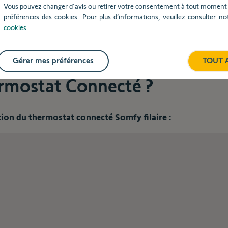
Vous pouvez changer d'avis ou retirer votre consentement à tout moment v
préférences des cookies. Pour plus d’informations, veuillez consulter n
cookies
.
r
Gérer mes préférences
TOUT 
ment mettre en route mon
rmostat Connecté ?
tion du thermostat connecté Somfy filaire :
ent