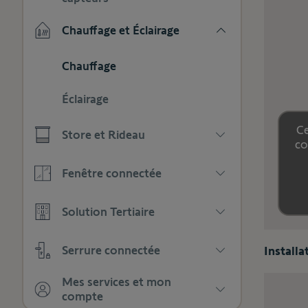
afficher
catégories
Appuyez
les
Chauffage et Éclairage
pour
sous-
afficher
catégories
Appuyez
les
Chauffage
pour
sous-
afficher
catégories
Éclairage
les
sous-
catégories
Ce
Store et Rideau
co
Appuyez
Fenêtre connectée
pour
afficher
Appuyez
les
Solution Tertiaire
pour
sous-
afficher
catégories
Appuyez
les
Serrure connectée
Install
pour
sous-
afficher
catégories
Appuyez
les
Mes services et mon
pour
sous-
compte
afficher