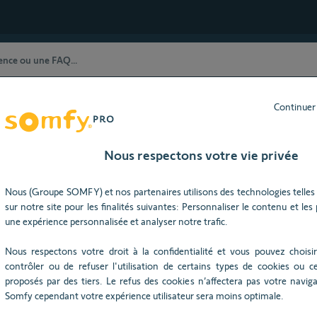
Continuer
stance Technique) restent à votre dispositio
ût 2026), nos horaires d'ouverture seront modifiés : du lundi au j
Nous respectons votre vie privée
tion et paramétrage
Nous (Groupe SOMFY) et nos partenaires utilisons des technologies telles 
sur notre site pour les finalités suivantes: Personnaliser le contenu et les pu
Besoin d’aide ?
une expérience personnalisée et analyser notre trafic.
Nous respectons votre droit à la confidentialité et vous pouvez choisir
contrôler ou de refuser l'utilisation de certains types de cookies ou ce
proposés par des tiers. Le refus des cookies n’affectera pas votre navigat
Somfy cependant votre expérience utilisateur sera moins optimale.