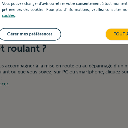
Vous pouvez changer d'avis ou retirer votre consentement à tout moment v
préférences des cookies. Pour plus d’informations, veuillez consulter n
cookies
.
r
Gérer mes préférences
TOUT 
ment programmer un moteu
t roulant ?
us accompagner à la mise en route ou au dépannage d'un 
ulant ou que vous soyez, sur PC ou smartphone, cliquez sur 
:
ent
cer