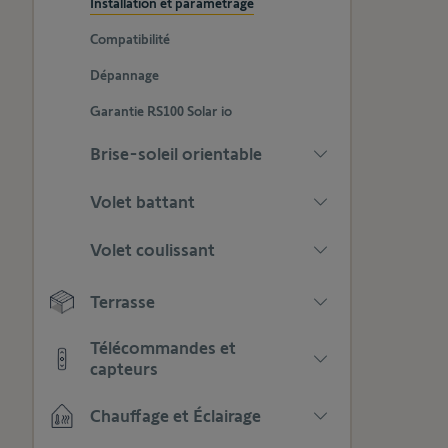
afficher
Installation et paramétrage
catégories
les
Compatibilité
sous-
catégories
Dépannage
Garantie RS100 Solar io
Brise-soleil orientable
Appuyez
Volet battant
pour
afficher
Appuyez
Volet coulissant
les
pour
sous-
afficher
Appuyez
catégories
les
Terrasse
pour
sous-
afficher
Appuyez
catégories
les
Télécommandes et
pour
sous-
capteurs
afficher
catégories
Appuyez
les
Chauffage et Éclairage
pour
sous-
afficher
catégories