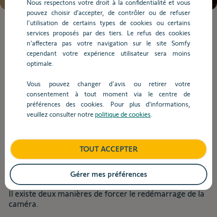
Nous respectons votre droit à la confidentialité et vous
de
pouvez choisir d’accepter, de contrôler ou de refuser
la
l'utilisation de certains types de cookies ou certains
question.
Lorsque
services proposés par des tiers. Le refus des cookies
l'on
n’affectera pas votre navigation sur le site Somfy
saisit
Utilisation
cependant votre expérience utilisateur sera moins
des
optimale.
valeurs
dans
Vous pouvez changer d'avis ou retirer votre
Retour
la
consentement à tout moment via le centre de
barre
préférences des cookies. Pour plus d’informations,
Comment redémarrer la Somfy
de
veuillez consulter notre
politique de cookies
.
recherche,
Outdoor Camera ?
des
suggestions
TOUT ACCEPTER
s'affichent
Produit concerné :
automatiquement
Somfy Outdoor Caméra
pour
Gérer mes préférences
faciliter
la
Il existe deux manières de forcer le redémarrage de la
sélection.
caméra.