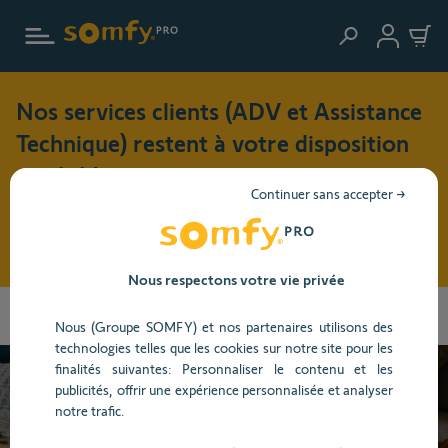
Aller au contenu principal
Nos services clients (ADV et Assistance
Technique) restent à votre disposition
cet été !
Continuer sans accepter →
Pendant cette période de vacances (du 3 au 17 août 2026),
nos horaires d'ouverture seront modifiés : du lundi au jeudi
: 8h30 - 17h30 et le vendredi : 8h30 - 16h30
Nous respectons votre vie privée
Vous
Accueil
Centre d'aide
Mes services et mon compte
Commande et
allez
Nous (Groupe SOMFY) et nos partenaires utilisons des
livraison
être
technologies telles que les cookies sur notre site pour les
redirigé
finalités suivantes: Personnaliser le contenu et les
vers
publicités, offrir une expérience personnalisée et analyser
la
Besoin d’aide ?
notre trafic.
description
détaillée