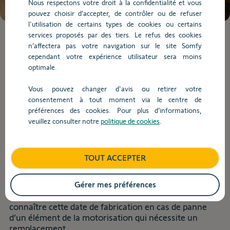
Nous respectons votre droit à la confidentialité et vous
de
pouvez choisir d’accepter, de contrôler ou de refuser
la
l'utilisation de certains types de cookies ou certains
question.
services proposés par des tiers. Le refus des cookies
Lorsque
n’affectera pas votre navigation sur le site Somfy
l'on
cependant votre expérience utilisateur sera moins
saisit
Dépannage
optimale.
des
valeurs
Vous pouvez changer d'avis ou retirer votre
dans
consentement à tout moment via le centre de
Retour
la
préférences des cookies. Pour plus d’informations,
barre
veuillez consulter notre
politique de cookies
.
Comment connaître la date de
de
recherche,
fabrication d'une motorisation de
des
portail ?
TOUT ACCEPTER
suggestions
s'affichent
automatiquement
Gérer mes préférences
Les motorisations de portail Somfy sont garanties 3
pour
ou 5 ans à date de fabrication. Il est donc important de
faciliter
connaître cette date de fabrication en cas de panne
la
d’un élément de la motorisation qui nécessite un
sélection.
remplacement.