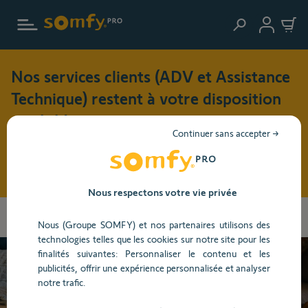
Aller au contenu principal
Nos services clients (ADV et Assistance
Technique) restent à votre disposition
cet été !
Continuer sans accepter →
Pendant cette période de vacances (du 3 au 17 août 2026),
nos horaires d'ouverture seront modifiés : du lundi au jeudi
: 8h30 - 17h30 et le vendredi : 8h30 - 16h30
Nous respectons votre vie privée
Vous
Accueil
Centre d'aide
Portail, Garage et Visiophone
Portail
allez
Nous (Groupe SOMFY) et nos partenaires utilisons des
Dépannage
être
technologies telles que les cookies sur notre site pour les
redirigé
finalités suivantes: Personnaliser le contenu et les
vers
publicités, offrir une expérience personnalisée et analyser
la
Besoin d’aide ?
notre trafic.
description
détaillée