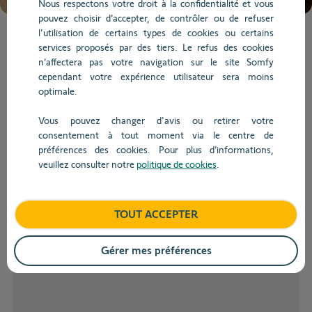
Nous respectons votre droit à la confidentialité et vous
de
pouvez choisir d’accepter, de contrôler ou de refuser
la
l'utilisation de certains types de cookies ou certains
question.
Lorsque
services proposés par des tiers. Le refus des cookies
l'on
n’affectera pas votre navigation sur le site Somfy
saisit
Utilisation
cependant votre expérience utilisateur sera moins
des
optimale.
valeurs
dans
Vous pouvez changer d'avis ou retirer votre
Retour
la
consentement à tout moment via le centre de
barre
préférences des cookies. Pour plus d’informations,
Comment utiliser Serv-e-Go ?
de
veuillez consulter notre
politique de cookies
.
recherche,
des
Découvrez nos tutos vidéos
suggestions
TOUT ACCEPTER
Prérequis - Accepter les
conditions d'utilisation
de
s'affichent
Serv-e-Go
automatiquement
pour
Gérer mes préférences
faciliter
la
sélection.