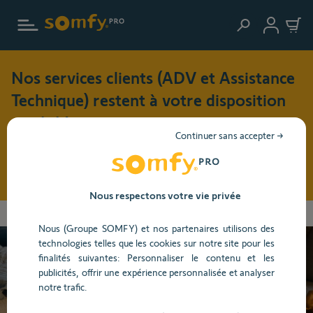
Aller au contenu principal
Nos services clients (ADV et Assistance
Technique) restent à votre disposition
cet été !
Continuer sans accepter →
Pendant cette période de vacances (du 3 au 17 août 2026),
nos horaires d'ouverture seront modifiés : du lundi au jeudi
: 8h30 - 17h30 et le vendredi : 8h30 - 16h30
Nous respectons votre vie privée
Vous
Accueil
Centre d'aide
Maison connectée
Service
Utilisation
allez
Nous (Groupe SOMFY) et nos partenaires utilisons des
être
technologies telles que les cookies sur notre site pour les
redirigé
finalités suivantes: Personnaliser le contenu et les
vers
Besoin d’aide ?
publicités, offrir une expérience personnalisée et analyser
la
notre trafic.
description
détaillée