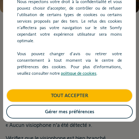
Nous respectons votre droit à la confidentialité et vous
de
pouvez choisir d’accepter, de contrôler ou de refuser
la
l'utilisation de certains types de cookies ou certains
question.
services proposés par des tiers. Le refus des cookies
Lorsque
n’affectera pas votre navigation sur le site Somfy
l'on
cependant votre expérience utilisateur sera moins
saisit
Dépannage
optimale.
des
valeurs
Vous pouvez changer d'avis ou retirer votre
dans
consentement à tout moment via le centre de
Retour
la
préférences des cookies. Pour plus d’informations,
barre
veuillez consulter notre
politique de cookies
.
Que faire si je rencontre l’erreur :
de
recherche,
« Aucun visiophone n’a été
des
détecté » ?
TOUT ACCEPTER
suggestions
s'affichent
automatiquement
Gérer mes préférences
L’installation du visiophone connecté n’aboutit pas,
pour
vous êtes bloqué(e), car vous rencontrez le message :
faciliter
« Aucun visiophone n’a été détecté ».
la
sélection.
Vérifiez que le visiophone est bien branché