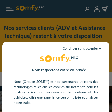
Aller au contenu principal
Nos services clients (ADV et Assistance
Technique) restent à votre disposition
cet été !
Continuer sans accepter →
Pendant cette période de vacances (du 3 au 17 août 2026),
nos horaires d'ouverture seront modifiés : du lundi au jeudi
: 8h30 - 17h30 et le vendredi : 8h30 - 16h30
Nous respectons votre vie privée
Vous
Accueil
Centre d'aide
Portail, Garage et Visiophone
Visiophone
allez
Nous (Groupe SOMFY) et nos partenaires utilisons des
Dépannage
être
technologies telles que les cookies sur notre site pour les
redirigé
finalités suivantes: Personnaliser le contenu et les
vers
publicités, offrir une expérience personnalisée et analyser
la
Besoin d’aide ?
notre trafic.
description
détaillée